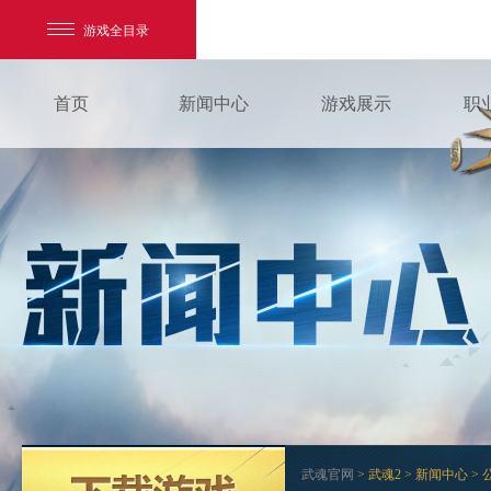
游戏全目录
首页
新闻中心
游戏展示
职
新闻动态
游戏特色
维护公告
八大门派
视频截图
国战版解析
网易游戏
游戏爱好者
我的足迹：
武魂2
武魂官网
> 武魂2 > 新闻中心 > 