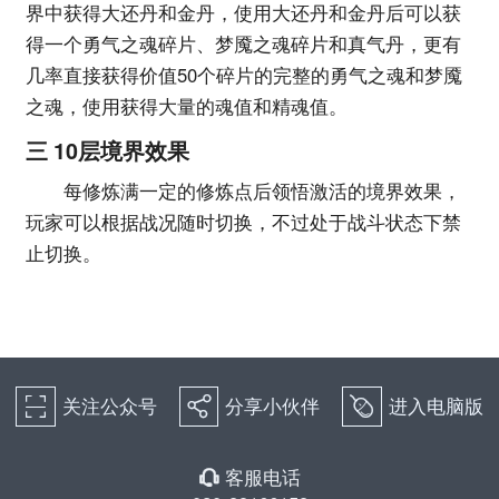
界中获得大还丹和金丹，使用大还丹和金丹后可以获
得一个勇气之魂碎片、梦魇之魂碎片和真气丹，更有
几率直接获得价值50个碎片的完整的勇气之魂和梦魇
之魂，使用获得大量的魂值和精魂值。
三 10层境界效果
每修炼满一定的修炼点后领悟激活的境界效果，
玩家可以根据战况随时切换，不过处于战斗状态下禁
止切换。
关注公众号
分享小伙伴
进入电脑版
򰀁
򰀂
򰀄
客服电话
򰀃